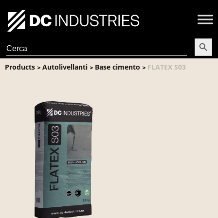
Search Butt
Search
for:
Products
Autolivellanti
Base cimento
FLATEX S03
>
>
>