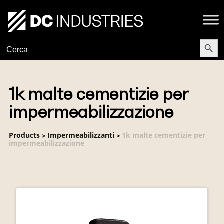
Search Butt
Search
for:
1k malte cementizie per
impermeabilizzazione
Products
Impermeabilizzanti
1k malte cementizie per
>
>
impermeabilizzazione