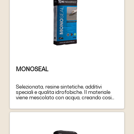
MONOSEAL
Selezionata, resine sintetiche, additivi
speciali e qualita idrofobiche. Il materiale
viene mescolato con acqua, creando cosi
un’impasto liquido ed omogeneo.
Facilmente applicabile attraverso una
spatola o pennello. Grazie al suo elevato
contenuto di resine, possiede buone qualita
adesive.