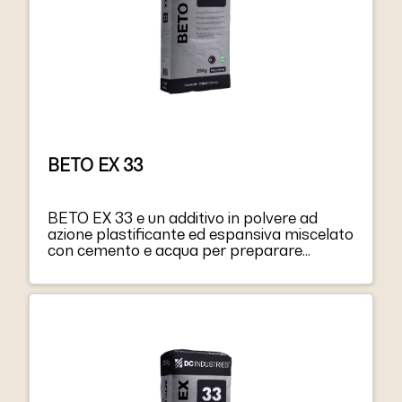
BETO EX 33
BETO EX 33 e un additivo in polvere ad
azione plastificante ed espansiva miscelato
con cemento e acqua per preparare
impasti da iniezione ad alta fluidita e
lavorabilita estesa. L’azione espansiva di
BETO EX 33 elimina il ritiro idraulico e
favorisce l’espansione sia allo stato
plastico che durante l’indurimento.