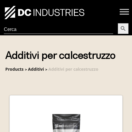
Search Butt
Search
for:
Additivi per calcestruzzo
Products
Additivi
Additivi per calcestruzzo
>
>