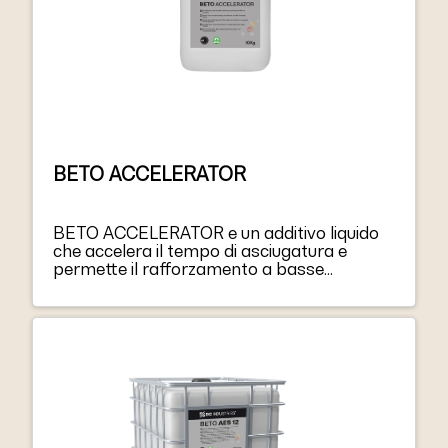
BETO ACCELERATOR
BETO ACCELERATOR e un additivo liquido
che accelera il tempo di asciugatura e
permette il rafforzamento a basse
temperature. Non contiene cloro libero o
altri agenti irritanti. BETO ACCELERATOR
non ha alcun effetto sulla resistenza del
calcestruzzo, secondo la norma EN 934-2:
T6.