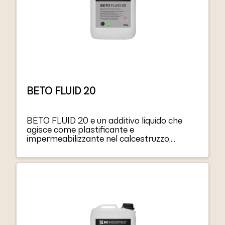
BETO FLUID 20
BETO FLUID 20 e un additivo liquido che
agisce come plastificante e
impermeabilizzante nel calcestruzzo,
offrendo cosi i seguenti vantaggi: aumenta
l’impermeabilita all’acqua in pressione
positiva e negativa o assorbimento
capillare, migliora la lavorabilita senza la
necessita di aumentare la quantita di
acqua, elimina l’aria all’interno della massa
di calcestruzzo.