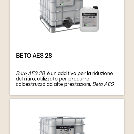
BETO AES 28
Beto AES 28
è un additivo per la riduzione
del ritiro, utilizzato per produrre
calcestruzzo ad alte prestazioni,
Beto AES
28
riduce il ritiro all’essiccazione, riduce il
potenziale di fessurazione da ritiro
all’essiccazione, riduce il potenziale di
arricciamento della lastra.