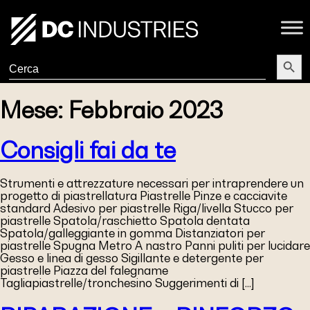
Search Butt
Search
for:
Mese:
Febbraio 2023
Consigli fai da te
Strumenti e attrezzature necessari per intraprendere un
progetto di piastrellatura Piastrelle Pinze e cacciavite
standard Adesivo per piastrelle Riga/livella Stucco per
piastrelle Spatola/raschietto Spatola dentata
Spatola/galleggiante in gomma Distanziatori per
piastrelle Spugna Metro A nastro Panni puliti per lucidare
Gesso e linea di gesso Sigillante e detergente per
piastrelle Piazza del falegname
Tagliapiastrelle/tronchesino Suggerimenti di […]