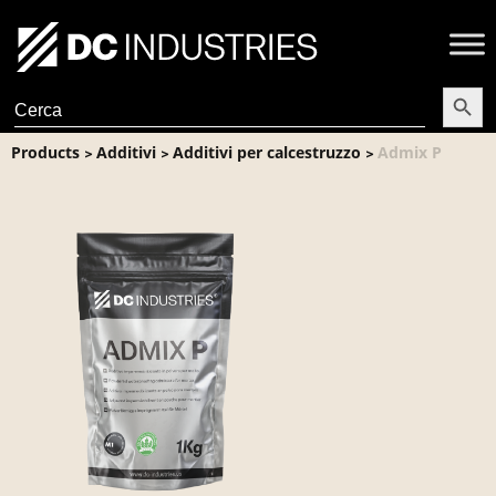
Search Butt
Search
for:
Products
Additivi
Additivi per calcestruzzo
Admix P
>
>
>