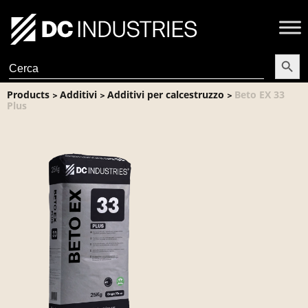
Search Butt
Search
for:
Products
Additivi
Additivi per calcestruzzo
Beto EX 33
>
>
>
Plus