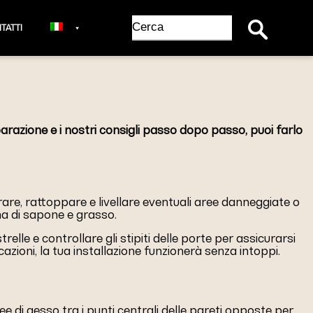
Search Button
Search
TATTI
for:
eparazione e i nostri consigli passo dopo passo, puoi farlo
iparare, rattoppare e livellare eventuali aree danneggiate o
uma di sapone e grasso.
lle e controllare gli stipiti delle porte per assicurarsi
cazioni, la tua installazione funzionerà senza intoppi.
nee di gesso tra i punti centrali delle pareti opposte per