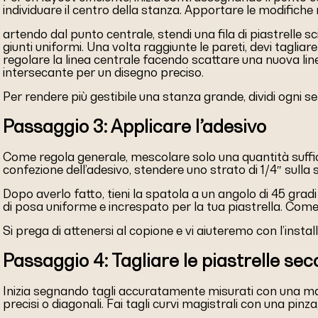
individuare il centro della stanza. Apportare le modifiche 
artendo dal punto centrale, stendi una fila di piastrelle s
giunti uniformi. Una volta raggiunte le pareti, devi tagliar
regolare la linea centrale facendo scattare una nuova line
intersecante per un disegno preciso.
Per rendere più gestibile una stanza grande, dividi ogni sezio
Passaggio 3: Applicare l’adesivo
Come regola generale, mescolare solo una quantità sufficien
confezione dell’adesivo, stendere uno strato di 1/4″ sulla su
Dopo averlo fatto, tieni la spatola a un angolo di 45 gradi 
di posa uniforme e increspato per la tua piastrella. Come a
Si prega di attenersi al copione e vi aiuteremo con l’instal
Passaggio 4: Tagliare le piastrelle se
Inizia segnando tagli accuratamente misurati con una matita
precisi o diagonali. Fai tagli curvi magistrali con una pinza,