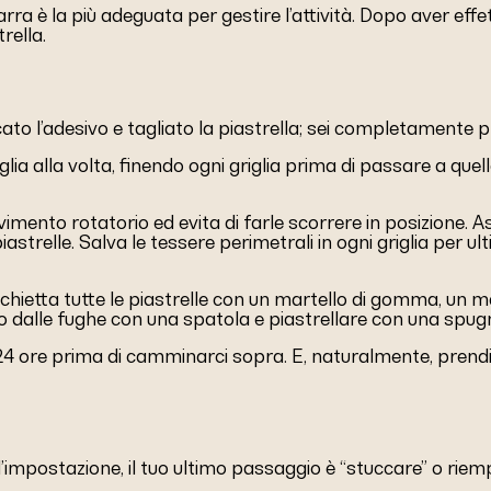
a è la più adeguata per gestire l’attività. Dopo aver effettua
rella.
cato l’adesivo e tagliato la piastrella; sei completamente pr
lia alla volta, finendo ogni griglia prima di passare a quella 
mento rotatorio ed evita di farle scorrere in posizione. As
iastrelle. Salva le tessere perimetrali in ogni griglia per ult
chietta tutte le piastrelle con un martello di gomma, un ma
so dalle fughe con una spatola e piastrellare con una spug
no 24 ore prima di camminarci sopra. E, naturalmente, pren
l’impostazione, il tuo ultimo passaggio è “stuccare” o riem