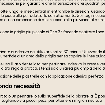
necessarie per garantire che l’intersezione crei quadrati pe
ciolte lungo le linee centrali in entrambe le direzioni, usan
e le piastrelle per adattarle correttamente. Se i tagli necess
a di una dimensione di mezza piastrella più vicina al muro
ne in griglie più piccole di 2 ′ x 3 ′ facendo scattare linee 
te di adesivo da utilizzare entro 30 minuti. Utilizzando il 
perficie di un’area della griglia senza coprire le linee guida
e usa il lato dentellato per pettinare l’adesivo in creste ver
ltra regola pratica, stendi solo un’area più ampia della tu
lazione delle piastrelle con l’applicazione adesiva perfetta.
condo necessità
 o un pennarello sulla superficie della piastrella. È possib
 tagliando via piccoli pezzi per ottenere i migliori risultati.