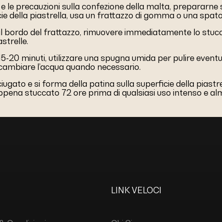
 e le precauzioni sulla confezione della malta, prepararne 
icie della piastrella, usa un frattazzo di gomma o una spato
n il bordo del frattazzo, rimuovere immediatamente lo stucco
strelle.
-20 minuti, utilizzare una spugna umida per pulire eventuali
 cambiare l’acqua quando necessario.
ugato e si forma della patina sulla superficie della piast
na stuccato 72 ore prima di qualsiasi uso intenso e almen
LINK VELOCI