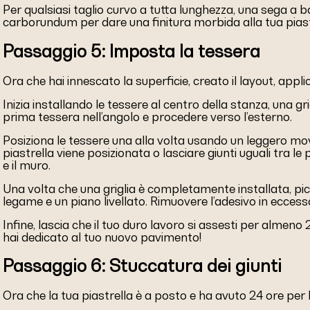
Per qualsiasi taglio curvo a tutta lunghezza, una sega a barr
carborundum per dare una finitura morbida alla tua piast
Passaggio 5: Imposta la tessera
Ora che hai innescato la superficie, creato il layout, appli
Inizia installando le tessere al centro della stanza, una grig
prima tessera nell’angolo e procedere verso l’esterno.
Posiziona le tessere una alla volta usando un leggero movi
piastrella viene posizionata o lasciare giunti uguali tra le p
e il muro.
Una volta che una griglia è completamente installata, pic
legame e un piano livellato. Rimuovere l’adesivo in ecces
Infine, lascia che il tuo duro lavoro si assesti per alme
hai dedicato al tuo nuovo pavimento!
Passaggio 6: Stuccatura dei giunti
Ora che la tua piastrella è a posto e ha avuto 24 ore per 