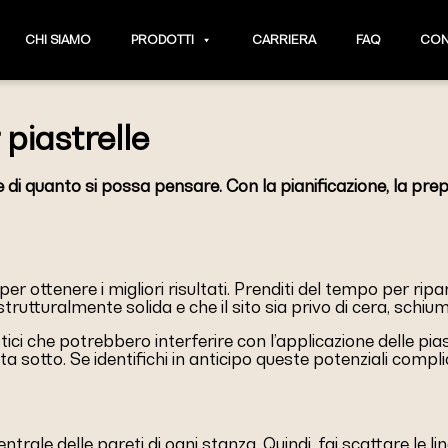
CHI SIAMO
PRODOTTI
CARRIERA
FAQ
CON
piastrelle
cile di quanto si possa pensare. Con la pianificazione, la pr
e per ottenere i migliori risultati. Prenditi del tempo per r
a strutturalmente solida e che il sito sia privo di cera, schi
 che potrebbero interferire con l’applicazione delle piastre
a sotto. Se identifichi in anticipo queste potenziali compli
ntrale delle pareti di ogni stanza. Quindi, fai scattare le li