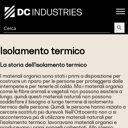
Search Butt
Search
for:
Isolamento termico
La storia dell’isolamento termico
I materiali organici sono stati i primi a disposizione per
costruire un riparo per le persone per proteggersi dalle
intemperie e per tenerle al caldo. Ma i materiali organici
come le fibre animali e vegetali non possono esistere a
lungo, quindi questi materiali naturali non possono
soddisfare il bisogno a lungo termine di isolamento
termico delle persone. Quindi, le persone hanno iniziato a
cercare sostituti più durevoli. Nell’Ottocento non ci si
accontentava più di utilizzare materiali naturali per
l’isolamento termico; lavoravano materiali organici e
producevano i primi pannelli coibentati. Allo stesso