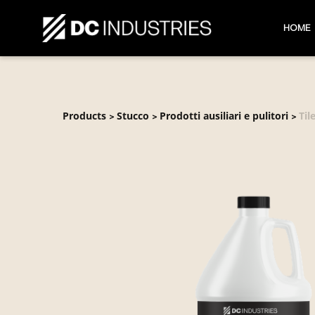
HOME
Products
Stucco
Prodotti ausiliari e pulitori
Til
>
>
>