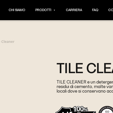
CHI SIAMO
PRODOTTI
CARRIERA
FAQ
CO
e Cleaner
TILE CL
TILE CLEANER e un detergente 
residui di cemento, malte varie
locali dove si conservano acq