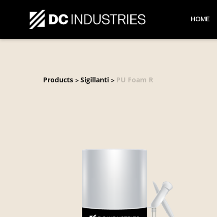
HOME
Products
Sigillanti
PU Foam R
>
>