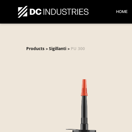
HOME
Products
Sigillanti
PU 300
>
>