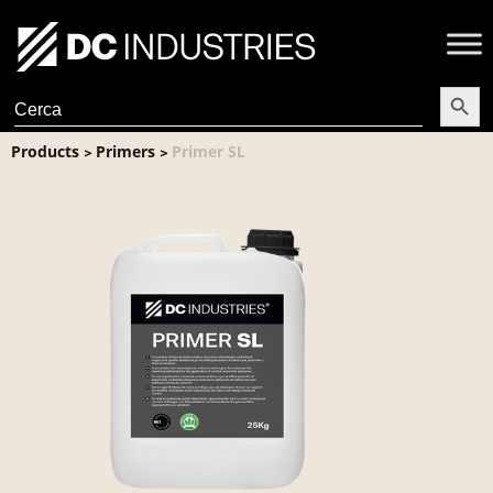
Search Butt
Search
for:
Products
Primers
Primer SL
>
>