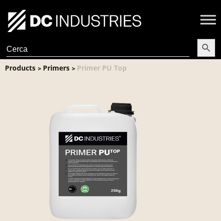
Search Butt
Search
for:
Products
Primers
Primer PU Top
>
>