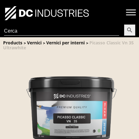
Search Butt
Search
for:
Products
Vernici
Vernici per interni
Picasso Classic Vn 35
>
>
>
Ultrawhite