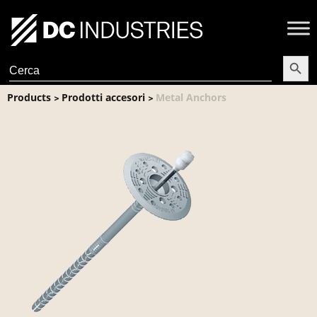
Search Butt
Search
for:
Products
Prodotti accesori
Metal Anchors
>
>