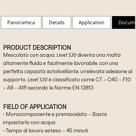
Panoramica
Details
Application
Docum
PRODUCT DESCRIPTION
Level S30
Mescolato con acqua,
diventa una malta
altamente fluida e facilmente lavorabile, con una
perfetta capacità autolivellante, un’elevata adesione al
Level S30
supporto.
è classificato come CT – C40 – F10
– A9 – A1fl secondo le Norme EN 13813
FIELD OF APPLICATION
• Monocomponente e premiscelato – Basta
impastarlo con acqua
• Tempo di lavoro esteso – 45 minuti