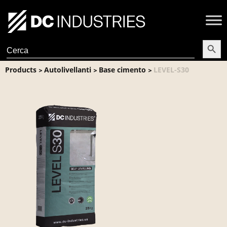
Search Butt
Search
for:
Products
Autolivellanti
Base cimento
LEVEL-S30
>
>
>