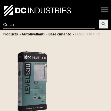
Search Butt
Search
for:
Products
Autolivellanti
Base cimento
LEVEL S30 PRO
>
>
>