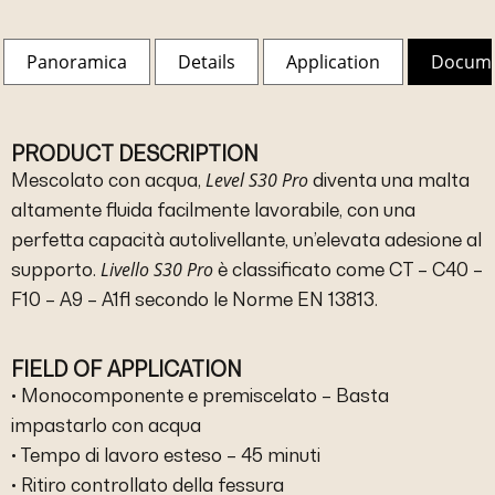
Panoramica
Details
Application
Docum
PRODUCT DESCRIPTION
Level S30 Pro
Mescolato con acqua,
diventa una malta
altamente fluida facilmente lavorabile, con una
perfetta capacità autolivellante, un’elevata adesione al
Livello S30 Pro
supporto.
è classificato come CT – C40 –
F10 – A9 – A1fl secondo le Norme EN 13813.
FIELD OF APPLICATION
• Monocomponente e premiscelato – Basta
impastarlo con acqua
• Tempo di lavoro esteso – 45 minuti
• Ritiro controllato della fessura