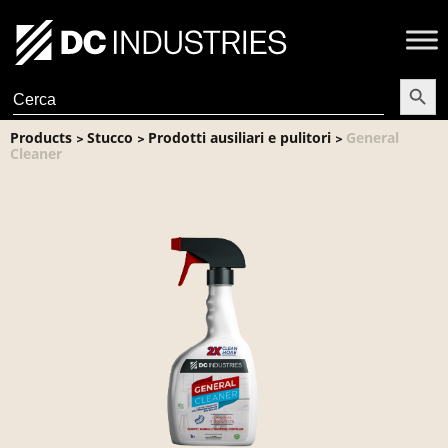
Search Butt
Search
for:
Products
Stucco
Prodotti ausiliari e pulitori
General
>
>
>
Cleaner