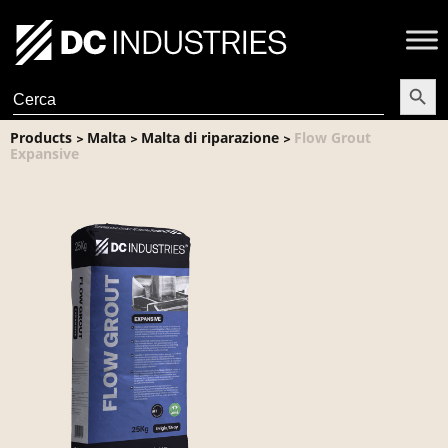
Search Butt
Search
for:
Products
Malta
Malta di riparazione
Flow Grout
>
>
>
Expansive