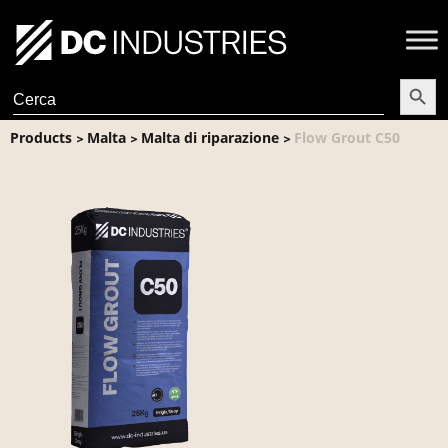
Search Butt
Search
for:
Products
Malta
Malta di riparazione
Flow Grout C50
>
>
>