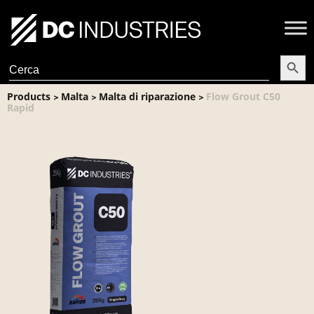
Search Butt
Search
for:
Products
Malta
Malta di riparazione
Flow Grout C50
>
>
>
Rapid