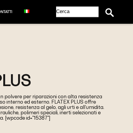
Search Button
Search
NTATTI
for:
PLUS
 polvere per riparazioni con alta resistenza
 uso interno ed esterno. FLATEX PLUS offre
sione, resistenza al gelo, agli urti e all’umidita.
auliche, polimeri speciali, inerti selezionati e
ra. [wpcode id="15387"]