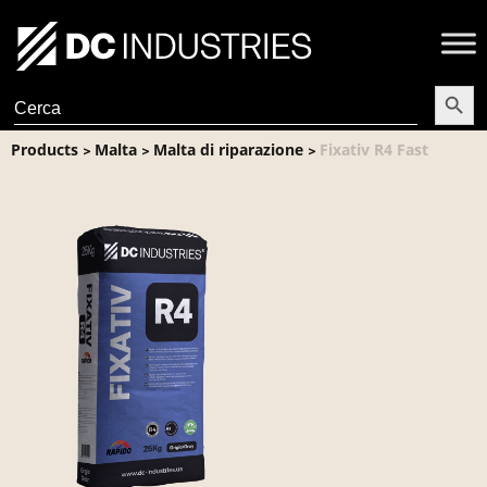
Search Butt
Search
for:
Products
Malta
Malta di riparazione
Fixativ R4 Fast
>
>
>