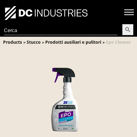
Search Butt
Search
for:
Products
Stucco
Prodotti ausiliari e pulitori
Epo Cleaner
>
>
>