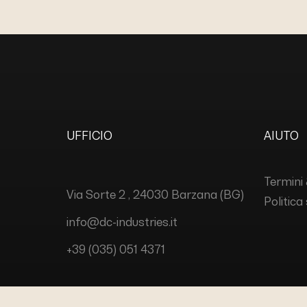
UFFICIO
AIUTO
Termini 
Via Sorte 2 , 24030 Barzana (BG)
Politica
info@dc-industries.it
+39 (035) 051 4371