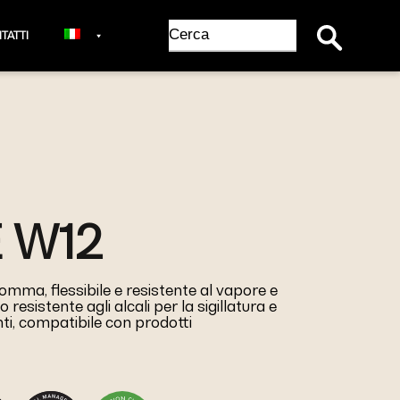
Search Button
Search
TATTI
for:
E W12
omma, flessibile e resistente al vapore e
resistente agli alcali per la sigillatura e
nti, compatibile con prodotti