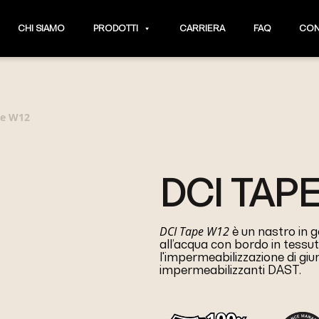
CHI SIAMO
PRODOTTI
CARRIERA
FAQ
CON
pe W12
DCI TAP
DCI Tape W12
è un nastro in g
all’acqua con bordo in tessuto 
l'impermeabilizzazione di giu
impermeabilizzanti DAST.