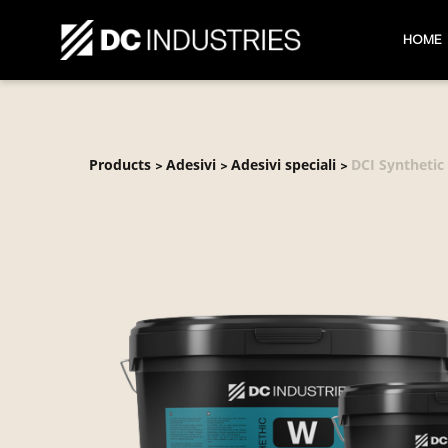
HOME
Products
Adesivi
Adesivi speciali
DCI Synthetic
>
>
>