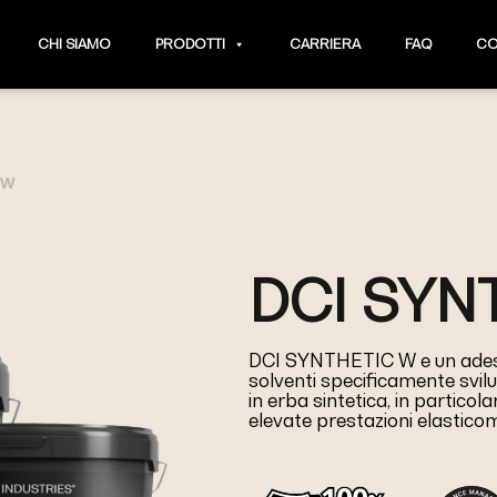
CHI SIAMO
PRODOTTI
CARRIERA
FAQ
CO
 W
DCI SYN
DCI SYNTHETIC W e un ades
solventi specificamente svilu
in erba sintetica, in particol
elevate prestazioni elastico