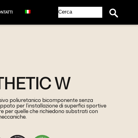
Search Button
Search
NTATTI
for:
THETIC W
ivo poliuretanico bicomponente senza
ppato per l’installazione di superfici sportive
are per quelle che richiedono substrati con
meccaniche.