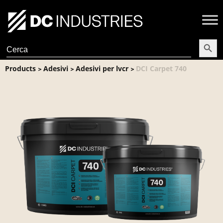
Search Butt
Search
for:
Products
Adesivi
Adesivi per lvcr
DCI Carpet 740
>
>
>