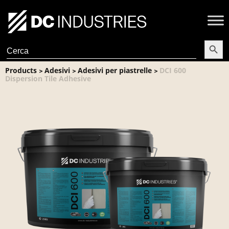
Search Butt
Search
for:
Products
Adesivi
Adesivi per piastrelle
DCI 600
>
>
>
Dispersion Tile Adhesive