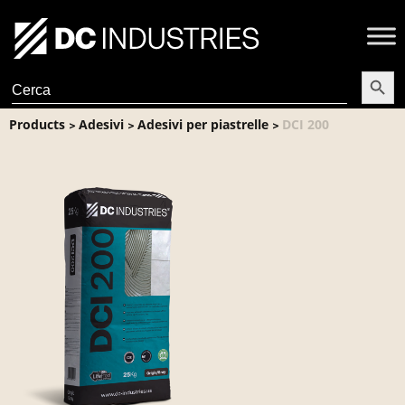
Search Butt
Search
for:
Products
Adesivi
Adesivi per piastrelle
DCI 200
>
>
>