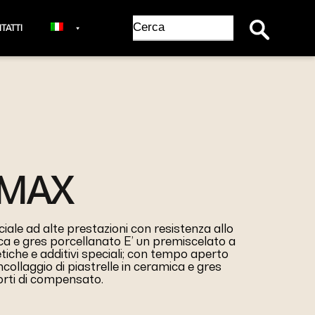
Search Button
Search
TATTI
for:
 MAX
iale ad alte prestazioni con resistenza allo
a e gres porcellanato E’ un premiscelato a
tiche e additivi speciali; con tempo aperto
incollaggio di piastrelle in ceramica e gres
rti di compensato.