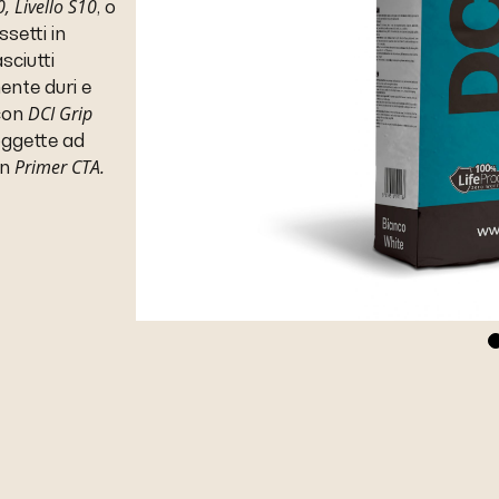
0,
Livello S10
, o
ssetti in
sciutti
ente duri e
DCI Grip
 con
oggette ad
Primer CTA.
on