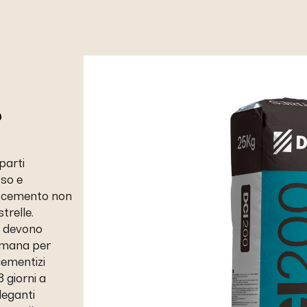
o
parti
sso e
n cemento non
trelle.
e devono
imana per
cementizi
 giorni a
leganti