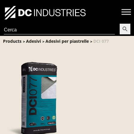
Search Butt
Search
for:
Products
Adesivi
Adesivi per piastrelle
DCI 077
>
>
>