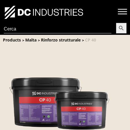
Search Butt
Search
for:
Products
Malta
Rinforzo strutturale
CP 40
>
>
>