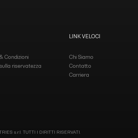
LINK VELOCI
& Condizioni
Chi Siamo
 sulla riservatezza
Contatto
Carriera
IES s.r.l.
TUTTI I DIRITTI RISERVATI.