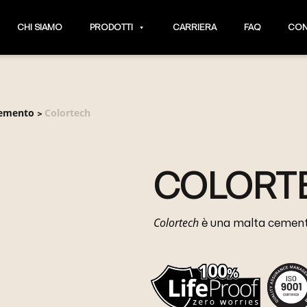
CHI SIAMO
PRODOTTI
CARRIERA
FAQ
CON
 cemento
Colortech
>
COLORT
Colortech
è una malta cementi