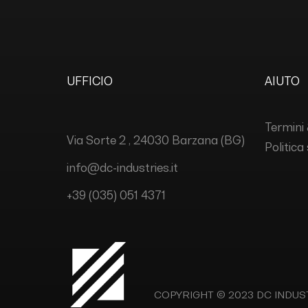
UFFICIO
AIUTO
Termini 
Via Sorte 2 , 24030 Barzana (BG)
Politica
info@dc-industries.it
+39 (035) 051 4371
COPYRIGHT © 2023
DC INDUSTR