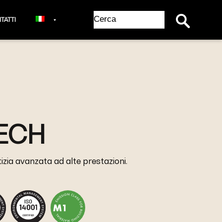
Search Button
Search
TATTI
for:
ECH
zia avanzata ad alte prestazioni.