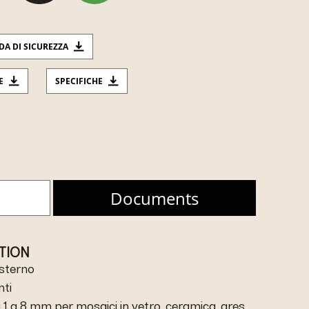
DA DI SICUREZZA
E
SPECIFICHE
Documents
ATION
esterno
nti
 1 a 8 mm per mosaici in vetro, ceramica, gres