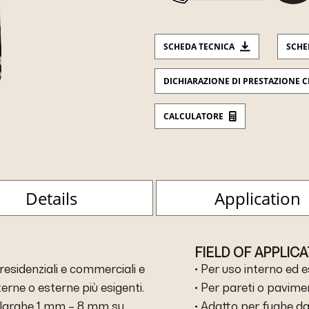
SCHEDA TECNICA
SCHE
DICHIARAZIONE DI PRESTAZIONE C
CALCULATORE
Details
Application
FIELD OF APPLIC
i residenziali e commerciali e
• Per uso interno ed 
erne o esterne più esigenti.
• Per pareti o pavime
 larghe 1 mm – 8 mm su
• Adatto per fughe da