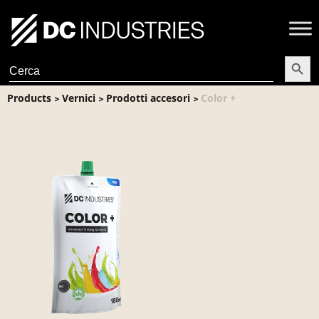
Search Butt
Search
for:
Products
Vernici
Prodotti accesori
Color +
>
>
>