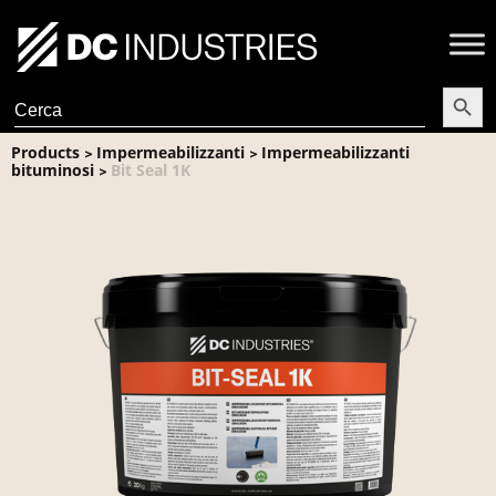
Search Butt
Search
for:
Products
Impermeabilizzanti
Impermeabilizzanti
>
>
bituminosi
Bit Seal 1K
>