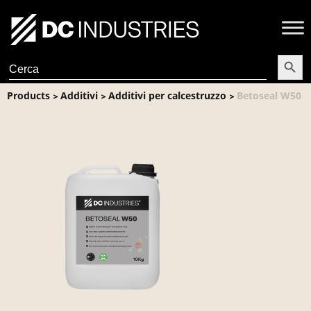
Search Butt
Search
for:
Products
Additivi
Additivi per calcestruzzo
Betoseal W50
>
>
>