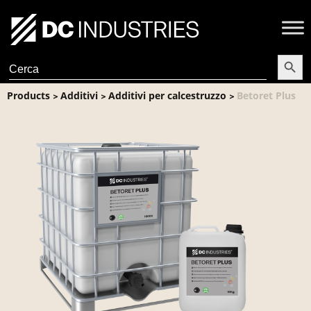
Search Butt
Search
for:
Products
Additivi
Additivi per calcestruzzo
Betoret Plus
>
>
>