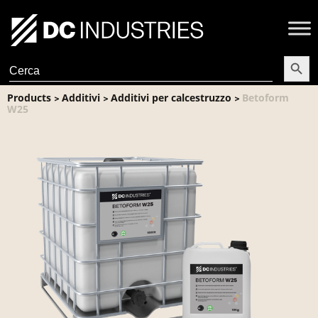
Search Butt
Search
for:
Products
Additivi
Additivi per calcestruzzo
Betoform
>
>
>
W25