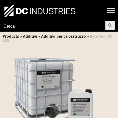
Search Butt
Search
for:
Products
Additivi
Additivi per calcestruzzo
Betofluid SC
>
>
>
650