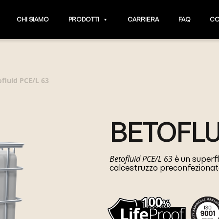
CHI SIAMO
PRODOTTI
CARRIERA
FAQ
CO
ofluid PCE/L 63
BETOFLU
Betofluid PCE/L 63
è un superfl
calcestruzzo preconfezionat