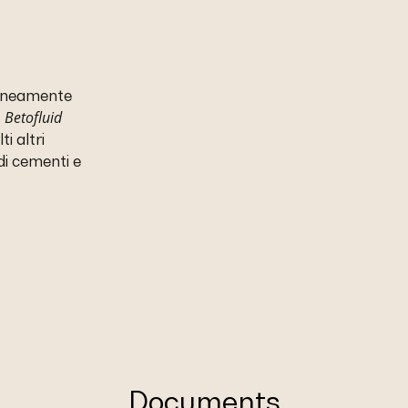
taneamente
Betofluid
.
i altri
 di cementi e
Documents