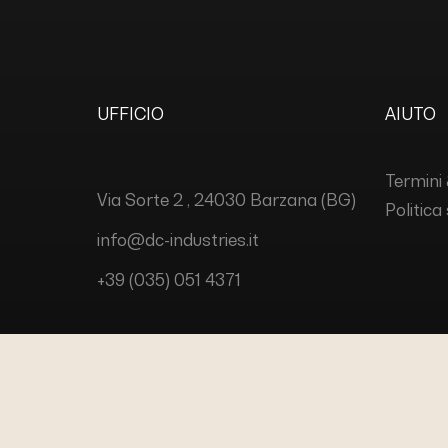
UFFICIO
AIUTO
Termini 
Via Sorte 2 , 24030 Barzana (BG)
Politica
info@dc-industries.it
+39 (035) 051 4371
COPYRIGHT © 2023
DC INDUSTR