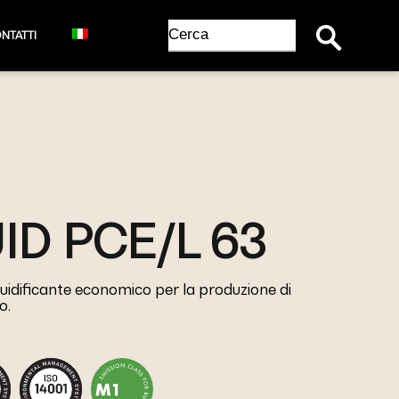
Search Button
Search
NTATTI
for:
ID PCE/L 63
uidificante economico per la produzione di
o.