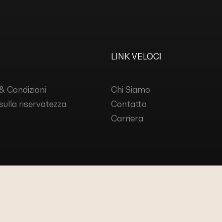
LINK VELOCI
& Condizioni
Chi Siamo
 sulla riservatezza
Contatto
Carriera
IES s.r.l.
TUTTI I DIRITTI RISERVATI.