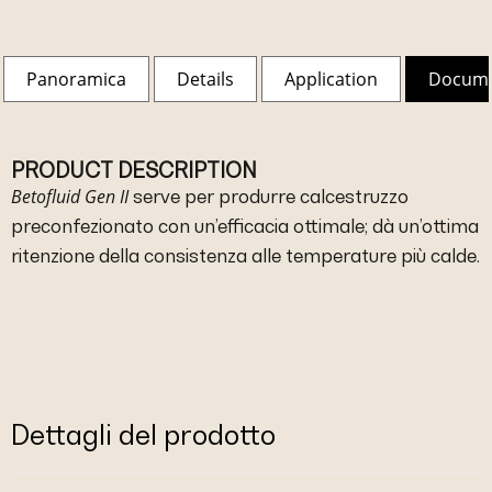
Panoramica
Details
Application
Docum
PRODUCT DESCRIPTION
Betofluid Gen II
serve per produrre calcestruzzo
preconfezionato con un’efficacia ottimale; dà un’ottima
ritenzione della consistenza alle temperature più calde.
Dettagli del prodotto