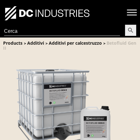
Search Butt
Search
for:
Products
Additivi
Additivi per calcestruzzo
Betofluid Gen
>
>
>
II