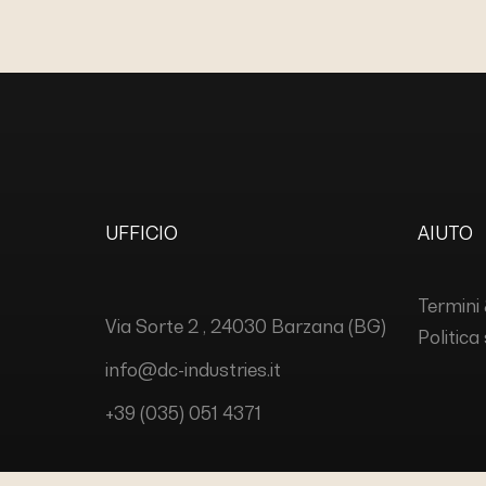
UFFICIO
AIUTO
Termini 
Via Sorte 2 , 24030 Barzana (BG)
Politica
info@dc-industries.it
+39 (035) 051 4371