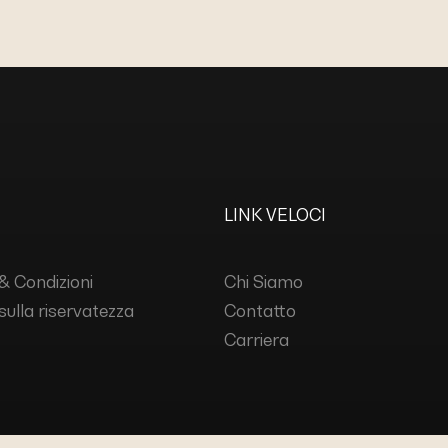
LINK VELOCI
& Condizioni
Chi Siamo
 sulla riservatezza
Contatto
Carriera