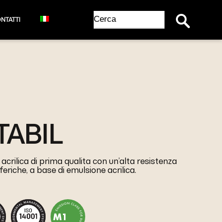
Search Button
Search
NTATTI
for:
TABIL
crilica di prima qualita con un’alta resistenza
eriche, a base di emulsione acrilica.