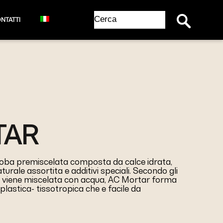
Search Button
Search
NTATTI
for:
TAR
oba premiscelata composta da calce idrata,
rale assortita e additivi speciali. Secondo gli
 viene miscelata con acqua, AC Mortar forma
lastica- tissotropica che e facile da